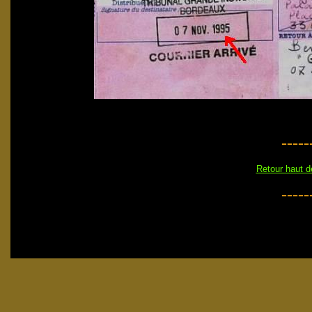
-----
Retour haut 
-----