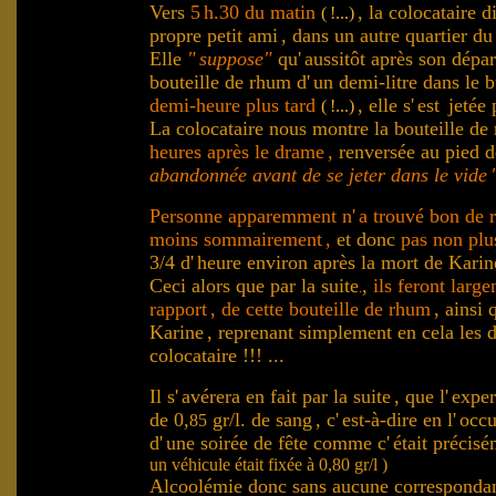
Vers
5
h.30 du matin
, la colocataire di
(
!...)
propre petit ami
, dans un autre quartier du
Elle
"
suppose"
qu'
aussitôt après son dépar
bouteille de rhum d'
un demi-litre dans le b
demi-heure
plus
tard
, elle s'
est
jetée 
(
!...)
La colocataire nous montre la bouteille de
heures après le drame
,
renversée au pied d
abandonnée avant de se jeter dans le vide
Personne
apparemment
n'
a trouvé bon de r
moins sommairement
,
et donc
pas non plus
3/4 d'
heure environ après la mort de Karine
Ceci alors que par la suite
,
ils feront larg
.
rapport
, de cette bouteille de rhum
, ainsi
Karine
, reprenant simplement en cela les 
colocataire !!! ...
Il s'
avérera en fait par la suite
, que l'
exper
de 0,
gr/l. de sang
, c'
est-à-dire en l'
occu
85
d'
une soirée de fête comme c'
était précisé
.
un véhicule était fixée à 0,80 gr/l )
Alcoolémie donc sans aucune corresponda