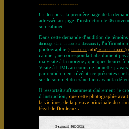
---------- - ----------
Ci-dessous
, la première page de la demand
adressée au
juge d'
instruction le 06 nove
son cabinet
.
Dans cette demande d'
audition de témoins
, l'
affirmatio
de rouge dans la copie ci-dessous
)
photographie
(
e
n couleur
s et d'
excellente qualit
é
)
cabinet
, ne correspondait absolument pas 
ma visite à la morgue
, quelques heures à p
Visite à l'
IML au cours de laquelle
j'
avais
particulièrement révélatrice présentes sur 
sur le sommet du crâne bien avant la défen
Il ressortait
suffisamment clairement
je cro
d'
instruction
,
que cette photographie avait
.
la victime
, de la preuve principale du crim
légal de Bordeaux
.