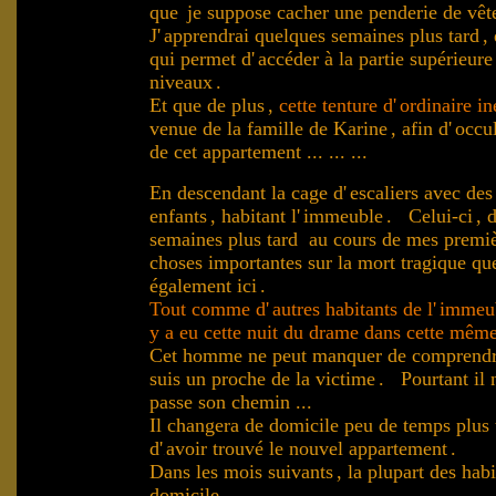
que
je suppose cacher une penderie de vê
J'
apprendrai quelques semaines plus tard
,
qui permet d'
accéder à la partie supérieur
niveaux
.
Et que de plus
,
cette tenture d'
ordinaire in
venue de la famille de Karine
, afin d'
occul
.
de cet appartement ... ... ...
En descendant la cage d'
escaliers avec des
enfants
, habitant l'
immeuble
. Celui-ci
, d
semaines plus tard au cours de mes premiè
choses importantes sur la mort tragique qu
également ici
.
Tout comme d'
autres habitants de l'
immeu
y a eu cette nuit du drame dans cette même
Cet homme ne peut manquer de comprendr
suis un proche de la victime
. Pourtant il n
passe son chemin
.
...
Il changera de domicile peu de temps plus t
d'
avoir trouvé le nouvel appartement
.
.
Dans les mois suivants
, la plupart des ha
domicile
...