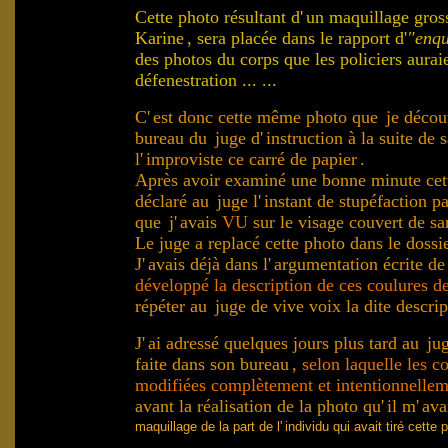
Cette photo résultant d'
un maquillage gros
Karine
, sera placée dans le rapport d'
"enqu
des photos du corps que les policiers aurai
défenestration ... ...
C'
est donc cette même photo que
je décou
bureau du
juge d'
instruction à la suite de
l'
improviste ce carré de papier
.
.
Après avoir examiné une bonne minute cet
déclaré au
juge l'
instant de stupéfaction p
que
j'
avais
VU
sur le visage couvert de sa
.
Le juge a replacé cette photo dans le dossi
J'
avais déjà dans l'
argumentation écrite de
développé la description de ces coulures d
répéter au
juge de vive voix la dite descrip
J'
ai adressé quelques jours plus tard au
ju
faite dans son bureau
,
selon laquelle les c
modifiées complètement et intentionnellem
avant
la réalisation de la photo qu'
il m'
ava
.
maquillage de la part de l'
individu qui
avait tiré cette
.