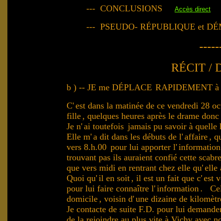
--- CONCLUSIONS
Accès direct
--- PSEUDO- RÉPUBLIQUE et 
-----
RÉCIT /
b ) -- JE me DÉPLACE
RAPIDEMENT 
C'
est dans la matinée de ce vendredi 28 o
fille
, quelques heures après le drame donc
Je n'
ai toutefois
jamais pu savoir à quelle
Elle m'
a dit dans les débuts de l'
affaire
, q
vers 8.h.00
pour lui apporter l'
information
trouvant pas ils auraient confié cette scabr
que vers midi en rentrant chez elle qu'
elle
Quoi qu'
il en soit
, il est un fait que c'
est v
pour lui faire connaître l'
information
. Cel
domicile
,
voisin d'
une dizaine de kilomètr
.
Je contacte de suite F.D. pour lui demander 
de la rejoindre au plus vite à Vichy avec n