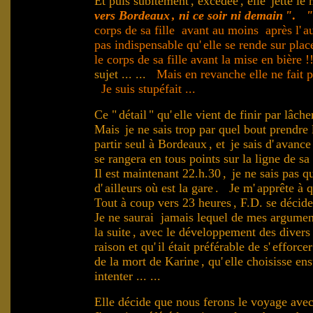
Et puis subitement
, excédée
, elle
jette le
vers Bordeaux
, ni ce soir ni demain
"
.
"
corps de sa fille avant au moins après l'
a
pas indispensable qu'
elle se rende sur plac
le corps de sa fille avant la mise en bière
sujet ...
...
Mais en revanche elle ne fait p
Je suis stupéfait ...
Ce "
détail
" qu'
elle vient de finir par lâc
Mais
je ne sais trop par quel bout prendre l
partir seul à Bordeaux
, et
je sais d'
avance 
se rangera en tous points sur la ligne de sa 
Il est maintenant 22.h.30
,
je ne sais pas 
d'
ailleurs où est la gare
. Je m'
apprête à q
.
Tout à coup vers 23 heures
, F.D. se décid
Je ne saurai jamais lequel de mes argument
la suite
, avec le développement des diver
raison et qu'
il était préférable de s'
efforcer
de la mort de Karine
, qu'
elle choisisse ens
intenter ... ...
Elle décide que nous ferons le voyage avec