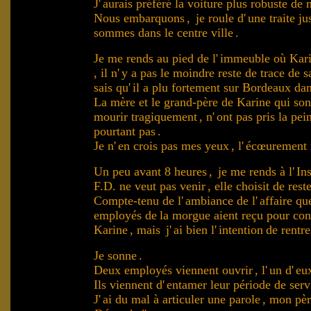
J'
aurais préféré la voiture plus robuste de
Nous embarquons
,
je roule d'
une traite ju
sommes dans le centre ville
.
Je me rends au pied de l'
immeuble où Kari
, il n'
y a pas le moindre reste de trace de s
.
sais qu'
il a plu fortement sur Bordeaux da
La mère et le grand-père de Karine qui son
mourir tragiquement
, n'
ont pas pris la pe
pourtant pas
.
Je n'
en crois pas mes yeux
, l'
écœurement m
Un peu avant 8 heures
,
je me rends à l'
In
F.D. ne veut pas venir
, elle choisit de res
Compte-tenu de l'
ambiance de l'
affaire qu
employés de
la morgue aient reçu pour cons
Karine
,
mais
j'
ai bien l'
intention
de rentr
.
.
.
Je sonne
.
Deux employés viennent ouvrir
, l'
un d'
eu
Ils viennent d'
entamer leur période de serv
J'
ai du mal à articuler une parole
, mon pèr