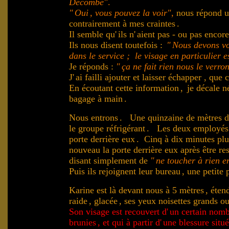
Décombe"
.
"
Oui
, vous pouvez la voir"
,
nous répond u
contrairement à mes craintes
.
Il semble qu'
ils n'
aient pas - ou pas encore
Ils nous disent toutefois :
"
Nous devons vou
dans le service ; le visage en particulier 
Je réponds :
"
ça ne fait rien nous le verron
J'
ai failli ajouter et laisser échapper ,
que c
En écoutant cette information
,
je décale n
bagage à main
.
Nous entrons
. Une quinzaine de mètres d
le groupe réfrigérant
. Les deux employés 
porte derrière eux
. Cinq à dix minutes plus
nouveau la porte derrière eux après être res
disant simplement de
"
ne toucher à rien e
.
Puis ils rejoignent leur bureau
, une petite 
Karine est là devant nous à 5 mètres
, éten
raide
, glacée
, ses yeux noisettes grands ou
Son visage est recouvert d'
un certain nomb
brunies
, et qui à partir d'
une blessure situ