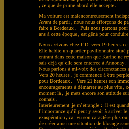
, ce que de prime abord elle accepte
.
Ma voiture est malencontreusement indisp
Avant de partir
, nous nous efforçons de par
faire à Bordeaux
. Puis nous partons pour
ans à cette époque
, est gêné pour conduir
Nous arrivons chez F.D. vers 19 heures ce
Elle habite un quartier pavillonnaire situé p
entrant dans cette maison que Karine ne re
sais déjà qu'
elle sera enterrée à Annonay
.
Nous parlons à mi-voix des circonctances
Vers 20 heures
,
je commence à être perple
pour Bordeaux
. Vers 21 heures son immo
encouragements à démarrer au plus vite
, 
moment là
,
je mets encore son attitude sur
connais
.
Intérieurement
je m'
étrangle : il est quan
l'
importance qu'
il peut y avoir à arriver l
.
.
exaspération
, car vu son caractère plus ou
de créer ainsi une situation de blocage sans