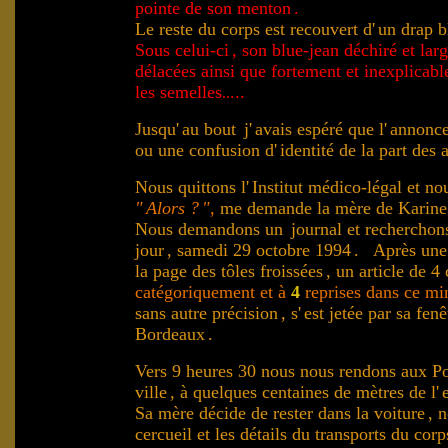
pointe de son menton
.
Le reste du corps est recouvert d'
un drap b
Sous celui-ci
, son blue-jean déchiré et lar
délacées ainsi que fortement et inexplicab
les semelles
...
..
Jusqu'
au bout
j'
avais espéré que l'
annonce
ou une confusion d'
identité de la part des
Nous quittons l'
Institut médico-légal et no
"
Alors ?
"
,
me demande la mère de Karine
Nous demandons un
journal et recherchon
jour
, samedi 29 octobre 1994
. Après une 
la page des tôles froissées
, un article de 
catégoriquement
et à
4
reprises dans ce mi
sans autre précision
, s'
est jetée par sa fen
Bordeaux
.
Vers 9 heures 30 nous nous rendons aux P
ville
, à quelques centaines de mètres de l'
Sa mère décide de rester dans la voiture
, 
cercueil et les détails du transports du corp