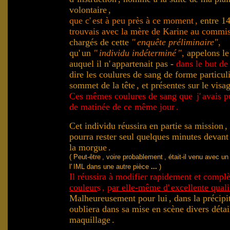
.
volontaire
,
que c'
est à peu près à ce moment
,
entre 1
trouvais avec la mère de Karine au commi
chargés de cette
"
enquête préliminaire"
,
qu'
un
"
individu indéterminé
"
,
appelons l
auquel il n'
appartenait pas
-
dans le but de
dire les coulures de sang de forme particul
sommet de la tête
, et présentes sur le vis
Ces mêmes coulures de sang que
j'
avais p
de matinée de ce même jour
.
Cet individu réussira en partie sa mission
,
pourra rester seul quelques minutes devant
la morgue
.
( Peut-être
, voire probablement
, était-il venu avec un
l'
IML dans une autre pièce
...
)
.
Il réussira à modifier rapidement et compl
couleur
s
, p
ar elle-même d'
excellente quali
Malheureusement pour lui
, dans la précipi
oubliera dans sa mise en scène divers détail
maquillage
.