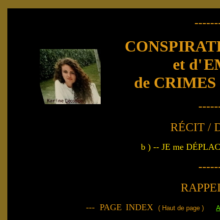
------
CONSPIRATI
et d'
E
de CRIMES
-----
RÉCIT /
b ) -- JE me DÉPLA
-----
RAPPE
--- PAGE
INDEX
( Haut de page )
A