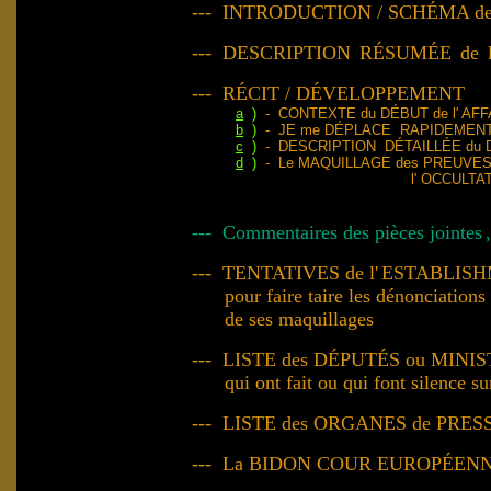
--- INTRODUCTION / SCHÉMA de 
--- DESCRIPTION
RÉSUMÉE
de
--- RÉCIT / DÉVELOPPEMEN
a
)
- CONTEXTE du DÉBUT de l' AFF
b
)
- JE me DÉPLACE RAPIDEMEN
c
)
-
DESCRIPTION DÉTAILLÉE du
d
)
- Le MAQUILLAGE des PREUVES
l' OCCULTATION des ÉL
et l' ÉTOUFFEMEN
---
Commentaires des pièces jointes
--- TENTATIVES de l'
ESTABLIS
pour faire taire les dénonciation
de ses maquillages
--- LISTE des DÉPUTÉS ou MINI
qui ont fait ou qui font silence sur 
---
LISTE des ORGANES de PRE
--- La BIDON COUR EUROPÉENN
de 