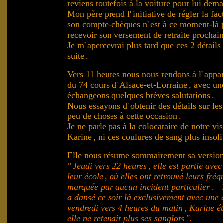
reviens toutefois à la voiture pour lui deman
Mon père prend l'
initiative de régler la fac
son compte-chèques n'
est à ce moment-là p
recevoir son versement de retraite procha
Je m'
apercevrai plus tard que ces 2 détail
suite
.
.
Vers 11 heures nous nous rendons à l'
appa
du 74 cours d'
Alsace-et-Lorraine
, avec un
échangeons quelques brèves salutations
.
Nous essayons d'
obtenir des détails sur le
peu de choses à cette occasion
.
Je ne parle pas à la colocataire de notre vi
Karine
, ni des coulures de sang plus insoli
Elle nous résume sommairement sa version
"
Jeudi vers 22 heures
, elle est partie av
leur école
, où elles ont retrouvé leurs fré
marquée par aucun incident particulier
. T
a dansé ce soir là exclusivement avec une a
vendredi vers 4 heures du matin
, Karine ét
elle ne retenait plus ses sanglots
".