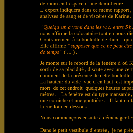
de rhum en l'
espace d'
une demi-heure
.
L'
expert indiquera dans ce même rapport
,
analyses de sang et de viscères de Karine
.
"
Quelqu'
un a vomi dans les w.c. entre 5
h
nous affirme la colocataire tout en nous di
Contrairement à la bouteille de rhum , qu'
Elle affirme
"
supposer que ce ne peut êtr
de temps
"
( ... )
.
Je monte sur le rebord de la fenêtre d'
où K
sortir de sa placidité
, discute avec une cer
comment de la présence de cette bouteille
La hauteur du vide vue d'
en haut est imp
mort de cet endroit quelques heures aupa
mètres
. La fenêtre est du type mansardé
une corniche et une gouttière
. Il faut en fa
la rue loin en dessous
.
Nous commençons ensuite à déménager les a
Dans le petit vestibule d'
entrée
,
je ne prêt