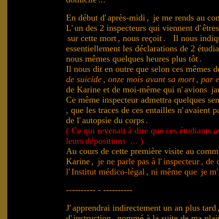
.
En début d'
après-midi
,
je me rends au co
L'
un des 2 inspecteurs qui viennent d'
être
sur cette mort
, nous reçoit
. Il nous indiq
essentiellement les déclarations de 2 étudia
nous mêmes quelques heures plus tôt
.
Il nous dit en outre que selon ces mêmes d
de suicide
, onze mois avant sa mort
, par 
de Karine et de moi-même qui n'
avions
ja
Ce même inspecteur admettra quelques sem
, que les traces de ces entailles n'
avaient p
de l'
autopsie du corps
.
.
( Ce qui revenait à dire que ces étudiants
leurs dépositions ... )
Au cours de cette première visite au comm
Karine
,
je
ne parle pas à l'
inspecteur
, de 
.
l'
Institut médico-légal
, ni même que
je m'
.
---------- - ----------
J'
apprendrai indirectement un an plus tard
d'
instruction
, nommé à la suite de ma plain